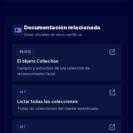
Documentación relacionada
menu_book
Guías oficiales en docs.verifik.co
open_in_new
OBJETO
El objeto Collection
Campos y estructura de una colección de
reconocimiento facial.
open_in_new
GET
Listar todas las colecciones
Todas las colecciones del cliente autenticado.
open_in_new
GET