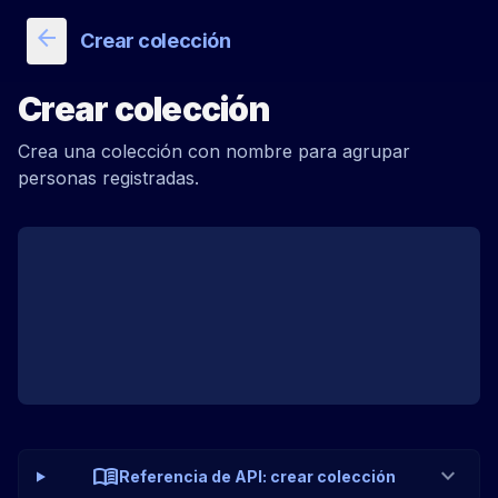
arrow_back
Crear colección
Crear colección
Crea una colección con nombre para agrupar
personas registradas.
menu_book
expand_more
Referencia de API: crear colección