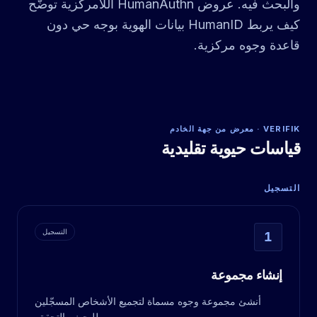
والبحث فيه. عروض HumanAuthn اللامركزية توضّح
كيف يربط HumanID بيانات الهوية بوجه حي دون
قاعدة وجوه مركزية.
VERIFIK · معرض من جهة الخادم
قياسات حيوية تقليدية
التسجيل
التسجيل
1
إنشاء مجموعة
أنشئ مجموعة وجوه مسماة لتجميع الأشخاص المسجّلين
للبحث والتحقق.