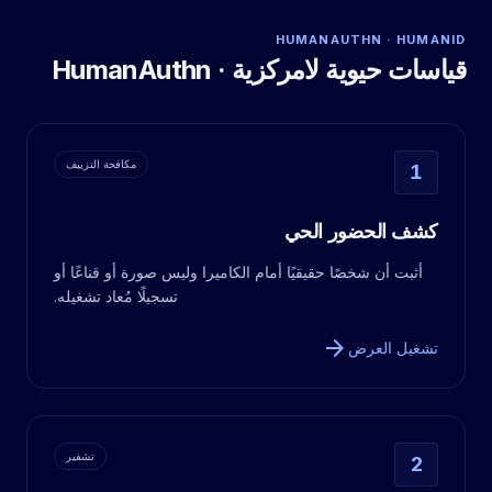
HUMANAUTHN · HUMANID
قياسات حيوية لامركزية · HumanAuthn
مكافحة التزييف
1
كشف الحضور الحي
أثبت أن شخصًا حقيقيًا أمام الكاميرا وليس صورة أو قناعًا أو
تسجيلًا مُعاد تشغيله.
arrow_forward
تشغيل العرض
تشفير
2