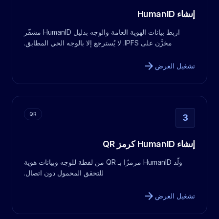
إنشاء HumanID
اربط بيانات الهوية العامة والوجه بدليل HumanID مشفّر
مخزَّن على IPFS. لا يُسترجع إلا بالوجه الحي المطابق.
arrow_forward
تشغيل العرض
QR
3
إنشاء HumanID كرمز QR
ولّد HumanID مرمزًا بـ QR من لقطة للوجه وبيانات هوية
للتحقق المحمول دون اتصال.
arrow_forward
تشغيل العرض