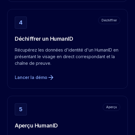
Déchiffrer
4
Déchiffrer un HumanID
Récupérez les données d'identité d'un HumanID en
présentant le visage en direct correspondant et la
chaîne de preuve.
arrow_forward
Lancer la démo
Aperçu
5
Aperçu HumanID