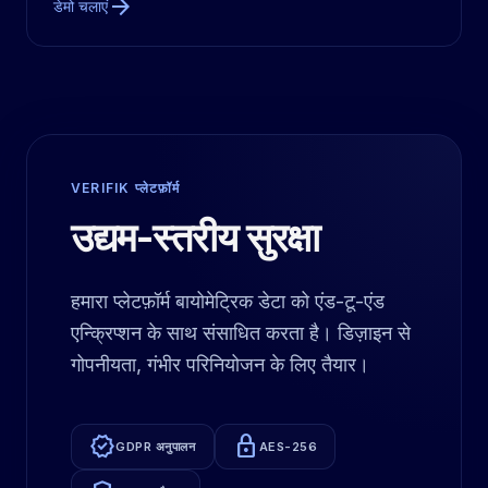
arrow_forward
डेमो चलाएं
VERIFIK प्लेटफ़ॉर्म
उद्यम-स्तरीय सुरक्षा
हमारा प्लेटफ़ॉर्म बायोमेट्रिक डेटा को एंड-टू-एंड
एन्क्रिप्शन के साथ संसाधित करता है। डिज़ाइन से
गोपनीयता, गंभीर परिनियोजन के लिए तैयार।
verified
lock
GDPR अनुपालन
AES-256