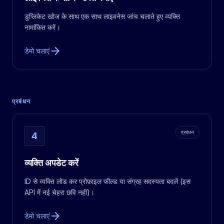
डुप्लिकेट खोज के साथ एक साथ लाइवनेस जांच चलाते हुए व्यक्ति
नामांकित करें।
arrow_forward
डेमो चलाएं
प्रबंधन
प्रबंधन
4
व्यक्ति अपडेट करें
ID से व्यक्ति लोड कर प्रोफ़ाइल फील्ड या संग्रह सदस्यता बदलें (इस
API में नई चेहरा छवि नहीं)।
arrow_forward
डेमो चलाएं