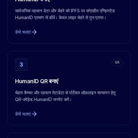
सार्वजनिक पहचान डेटा और चेहरे को IPFS पर संग्रहीत एन्क्रिप्टेड
HumanID प्रमाण से बाँधें। केवल लाइव चेहरे से पुनःप्राप्त।
arrow_forward
डेमो चलाएं
QR
3
HumanID QR बनाएं
चेहरा कैप्चर और पहचान मेटाडेटा से पोर्टेबल ऑफ़लाइन सत्यापन हेतु
QR-कोड़ेड HumanID जनरेट करें।
arrow_forward
डेमो चलाएं