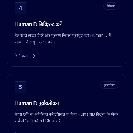
डिक्रिप्ट
4
HumanID डिक्रिप्ट करें
मेल खाते लाइव चेहरे और प्रमाण स्ट्रिंग प्रस्तुत कर HumanID में
पहचान डेटा पुनःप्राप्त करें।
arrow_forward
डेमो चलाएं
पूर्वावलोकन
5
HumanID पूर्वावलोकन
चेहरा छवि या अतिरिक्त क्रेडेंशियल के बिना HumanID स्ट्रिंग के भीतर
सार्वजनिक मेटाडेटा निरीक्षण करें।