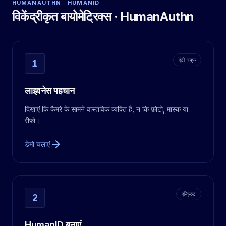
HUMANAUTHN · HUMANID
विकेंद्रीकृत बायोमेट्रिक्स · HumanAuthn
एंटी-स्पूफ
1
लाइवनेस पहचान
दिखाएं कि कैमरे के सामने वास्तविक व्यक्ति है, न कि फ़ोटो, मास्क या
रीप्ले।
arrow_forward
डेमो चलाएं
एन्क्रिप्ट
2
HumanID बनाएं